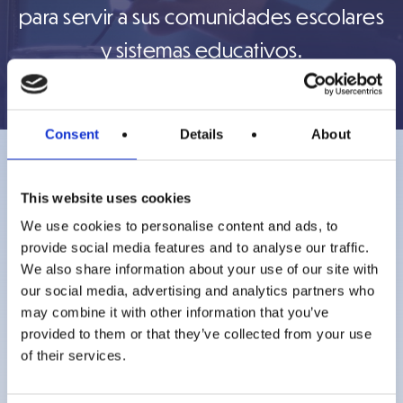
para servir a sus comunidades escolares
y sistemas educativos.
Consent
Details
About
Prayer Spaces in
This website uses cookies
We use cookies to personalise content and ads, to
Schools en tu país
provide social media features and to analyse our traffic.
We also share information about your use of our site with
our social media, advertising and analytics partners who
Conéctate con nuestros equipos
may combine it with other information that you’ve
nacionales y descubre los espacios
provided to them or that they’ve collected from your use
of their services.
de oración que hay cerca de ti.