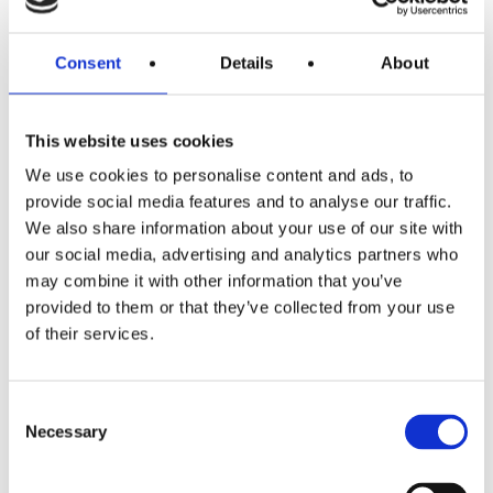
Briffa wurde von der Entstehung der
Consent
Details
About
Prayerspaces in Großbritannien, weltweit
und über das spirituelle Wachstum durch ein
Jahrzehnt Prayerspaces in Malta berichtet.
This website uses cookies
We use cookies to personalise content and ads, to
In diesem Jahrzehnt haben viele
provide social media features and to analyse our traffic.
We also share information about your use of our site with
Pädagoginnen und Pädagogen mit
our social media, advertising and analytics partners who
Prayerspaces in verschiedenen Alters- und
may combine it with other information that you’ve
Schulstufen an vielen Orten gearbeitet,
provided to them or that they’ve collected from your use
of their services.
welche sich dann auch in andere Gemeinden
ausgebreitet haben. Es gibt so viel zu feiern!
Consent
Und natürlich gab es auch Kuchen!
Necessary
Selection
Mehr über Prayerspaces in Schulen in Malta