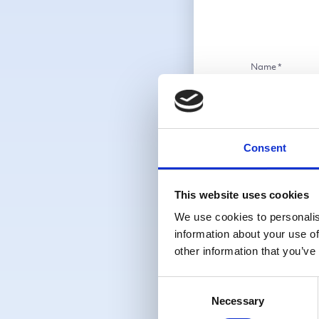
German
Name
*
Contact
Us
E-Mail Adresse
Consent
Telefonnummer
This website uses cookies
We use cookies to personalis
information about your use of
Land
*
other information that you’ve
Consent
Necessary
Selection
Nachricht
*