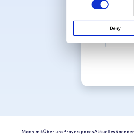
Deny
Mach mit
Über uns
Prayerspaces
Aktuelles
Spende