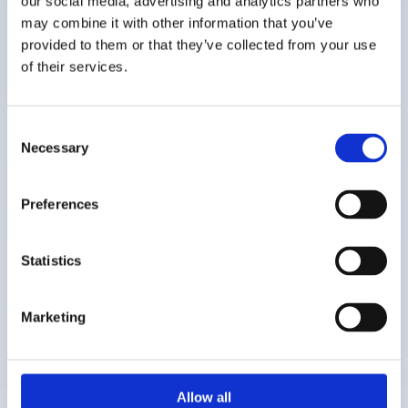
our social media, advertising and analytics partners who
may combine it with other information that you’ve
montrant qu’il est normal de ne pas avoir
provided to them or that they’ve collected from your use
toutes les réponses et que le fait de
of their services.
questionner fait partie intégrante du
cheminement de la foi.
Consent
Necessary
Selection
Grandes questions - instructions
Preferences
Statistics
Marketing
Trouver d'autres
ressources similaires
Allow all