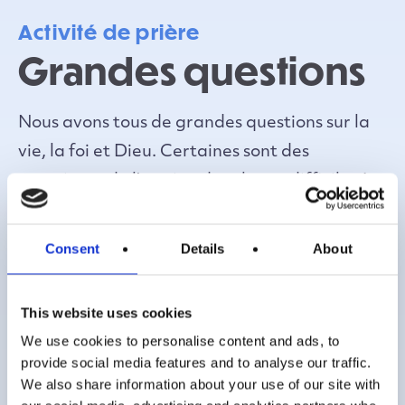
Activité de prière
Grandes questions
Nous avons tous de grandes questions sur la
vie, la foi et Dieu. Certaines sont des
questions «de l’esprit», des choses difficiles à
saisir et à comprendre. Beaucoup sont des
questions «du coeur», profondes,
Consent
Details
About
personnelles, liées à la souffrance, au doute
et à la déception, comme celles posées par de
This website uses cookies
nombreuses personnes dans la Bible.
We use cookies to personalise content and ads, to
provide social media features and to analyse our traffic.
Cette activité encourage les élèves à poser
We also share information about your use of our site with
leurs questions en toute honnêteté, en leur