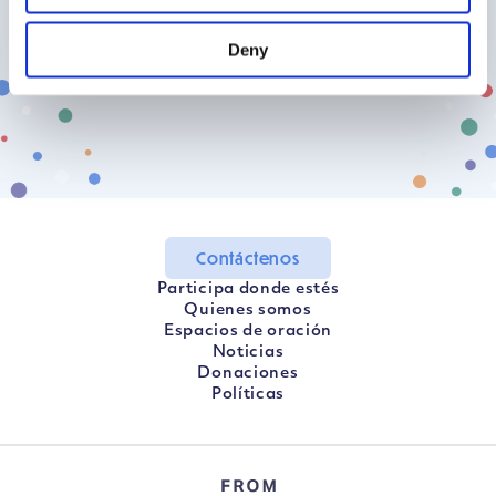
Encuentra mi país
Deny
Contáctenos
Participa donde estés
Quienes somos
Espacios de oración
Noticias
Donaciones
Políticas