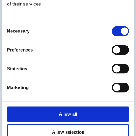
of their services.
Dejar ir - instrucciones
Dejar ir - Guión
Consent
Necessary
Selection
Preferences
Encuentra más
Statistics
recursos como este
Marketing
Cada país tiene su propia biblioteca de
recursos específicos, todos ellos están
Allow all
disponibles para su uso gratuito.
Allow selection