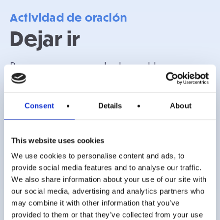
Actividad de oración
Dejar ir
Preocuparse no resuelve los problemas, a
menudo solo nos hace sentir ansiosos y nos
impide disfrutar de la vida.
Consent
Details
About
Esta actividad ayuda a los alumnos a pensar
en sus preocupaciones y a empezar a dejarlas
This website uses cookies
ir. Elige la versión de la actividad que mejor
We use cookies to personalise content and ads, to
provide social media features and to analyse our traffic.
se adapte a tu espacio y a las necesidades de
We also share information about your use of our site with
tus alumnos.
our social media, advertising and analytics partners who
may combine it with other information that you’ve
provided to them or that they’ve collected from your use