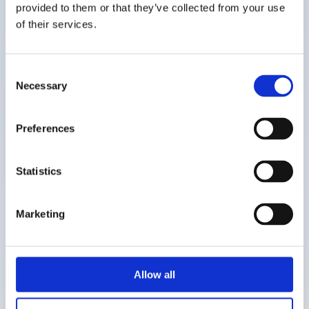
provided to them or that they’ve collected from your use
of their services.
Pfeifenreiniger - Prayerspaces in Schulen
Consent
Necessary
Selection
Preferences
Finde weitere
Statistics
Gebetsstationen
Marketing
Jedes Land verfügt über eine eigene
Bibliothek mit länderspezifischen
Allow all
Gebetsstationen, welche dir alle
kostenlos zur Verfügung stehen.