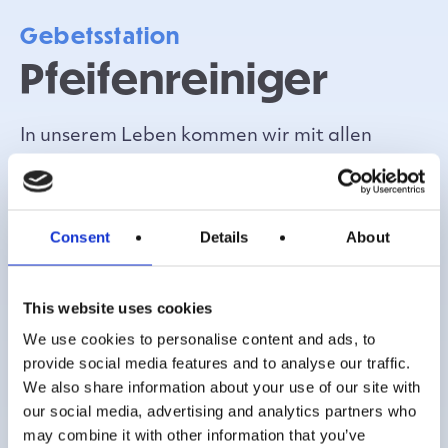
Gebetsstation
Pfeifenreiniger
In unserem Leben kommen wir mit allen
möglichen Menschen in Kontakt: Freunde,
Familienmitglieder, Nachbarn, andere Kinder
und Mitarbeitende in der Schule, Menschen
Consent
Details
About
in den Geschäften, die wir besuchen, usw.
This website uses cookies
Diese Gebetsstation regt Schülerinnen und
We use cookies to personalise content and ads, to
Schüler dazu an, über die Menschen in ihrem
provide social media features and to analyse our traffic.
Leben und ihre Gefühle ihnen gegenüber
We also share information about your use of our site with
our social media, advertising and analytics partners who
nachzudenken und dann für sie zu beten,
may combine it with other information that you’ve
wenn sie möchten.