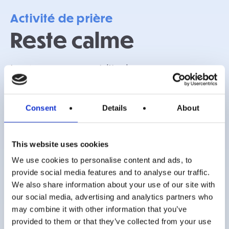
Activité de prière
Reste calme
La vie, notamment à l’école, est souvent
rythmée par l’agitation et le bruit, laissant
peu de place pour faire une pause, écouter et
Consent
Details
About
simplement être présent.
This website uses cookies
Cette activité invite les élèves à profiter d’un
We use cookies to personalise content and ads, to
moment de calme et de silence, les aidant à
provide social media features and to analyse our traffic.
résister à la pression constante d’être toujours
We also share information about your use of our site with
en action. Même une courte pause dans un
our social media, advertising and analytics partners who
may combine it with other information that you’ve
environnement bruyant peut avoir une
provided to them or that they’ve collected from your use
grande valeur et un vrai sens.