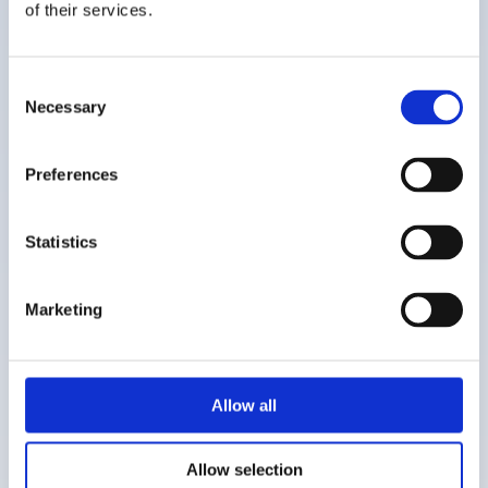
of their services.
Consent
Reste calme - instructions
Necessary
Selection
Preferences
Statistics
Trouver d'autres
ressources similaires
Marketing
Chaque pays dispose de sa propre
bibliothèque de ressources spécifiques,
Allow all
toutes disponibles gratuitement.
Allow selection